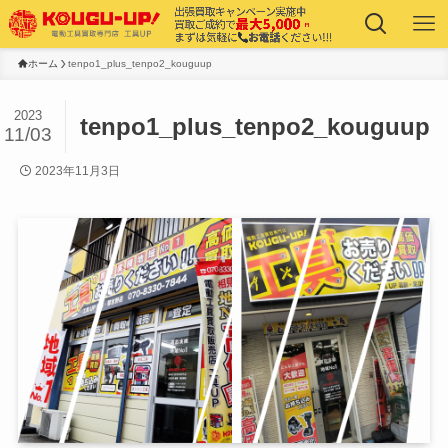
ホーム
tenpo1_plus_tenpo2_kouguup
2023
tenpo1_plus_tenpo2_kouguup
11/03
2023年11月3日