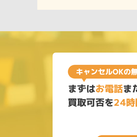
まずは
お電話
ま
買取可否を
24