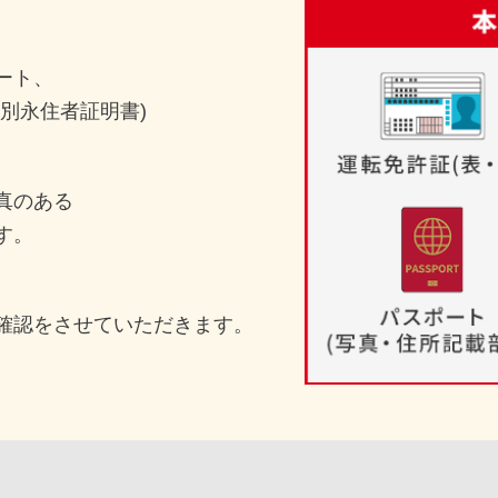
ート、
別永住者証明書)
真のある
す。
確認をさせていただきます。