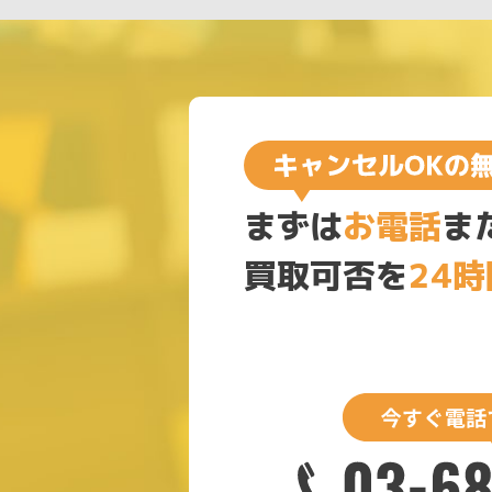
まずは
お電話
ま
買取可否を
24