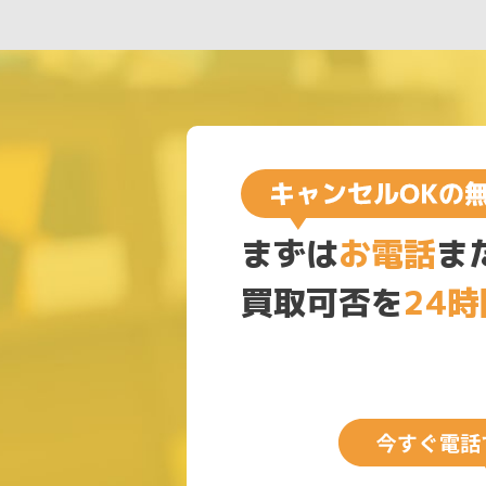
まずは
お電話
ま
買取可否を
24