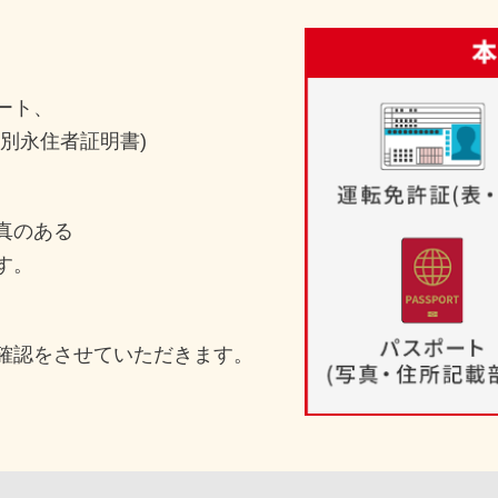
ート、
別永住者証明書)
真のある
す。
確認をさせていただきます。