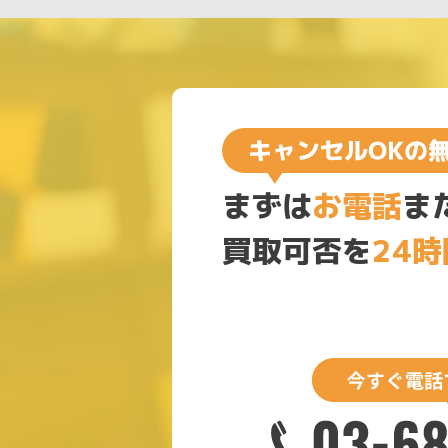
まずは
お電話
ま
買取可否を
24