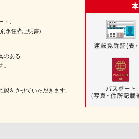
ート、
別永住者証明書)
真のある
す。
確認をさせていただきます。