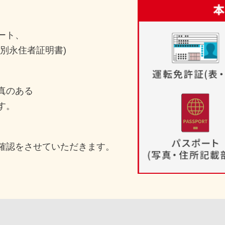
ート、
別永住者証明書)
真のある
す。
確認をさせていただきます。