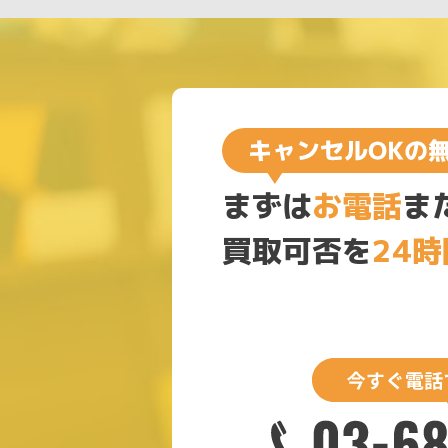
まずは
お電話
ま
買取可否を
24