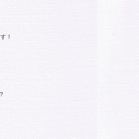
ます！
？