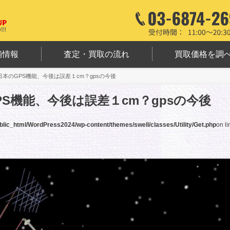
舗情報
査定・買取の流れ
買取価格を調
本のGPS機能、今後は誤差１cm？gpsの今後
S機能、今後は誤差１cm？gpsの今後
lic_html/WordPress2024/wp-content/themes/swell/classes/Utility/Get.php
on li