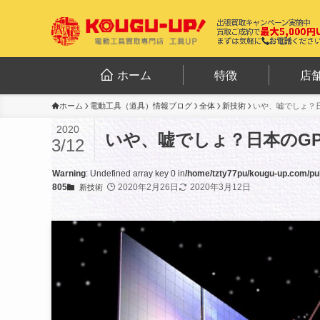
ホーム
特徴
店
ホーム
電動工具（道具）情報ブログ
全体
新技術
いや、嘘でしょ？日
2020
いや、嘘でしょ？日本のGP
3/12
Warning
: Undefined array key 0 in
/home/tzty77pu/kougu-up.com/pub
805
2020年2月26日
2020年3月12日
新技術